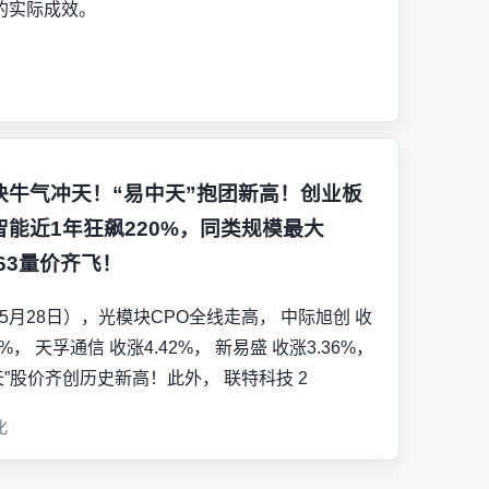
的实际成效。
块牛气冲天！“易中天”抱团新高！创业板
智能近1年狂飙220%，同类规模最大
363量价齐飞！
5月28日），光模块CPO全线走高， 中际旭创 收
9%， 天孚通信 收涨4.42%， 新易盛 收涨3.36%，
天”股价齐创历史新高！此外， 联特科技 2
化