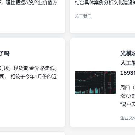
，理性把握A股产业价值方
结合具体案例分析文化建设
关于我们
了吗
光模
人工
易时段，现货黄 金价 格走低。
159
盎司。 相较于今年1月份的近
周四（
涨7.7
“易中
企业文