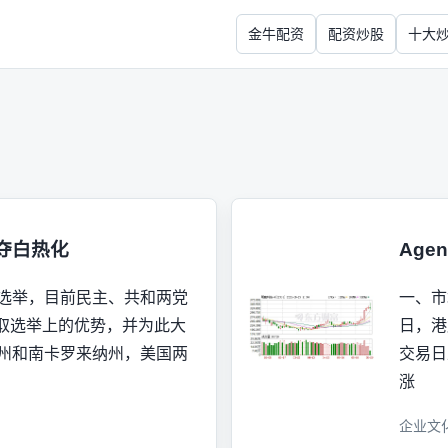
金牛配资
配资炒股
十大
夺白热化
Ag
期选举，目前民主、共和两党
一、市
取选举上的优势，并为此大
日，港
马州和南卡罗来纳州，美国两
交易日
涨
企业文