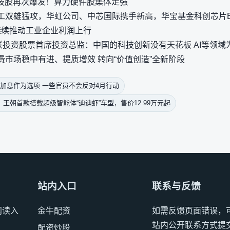
科技股再次爆发！算力硬件股集体走强
双雄猛攻，华虹公司、中芯国际携手新高，华宝基金科创芯片ET
继续推动工业企业利润上行
联投资股票首席投资总监：中国的科技创新没有天花板 AI等领域
市场稳中有进、提质增效 转向“价值创造”全新阶段
加息作为选项 一些官员不会反对4月行动
上市：王朝首款搭载超级智能体“迪迪虾”车型，售价12.99万元起
站内入口
联系与反馈
阅读入
金牛配资
如需反馈页面错误，
站内公开联系方式提
配资炒股