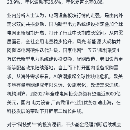
23.9%，年化波动率26.6%，年化夏普比率0.86。
业内分析人士认为，电网设备板块行情的走强，是由内外
需求双向共振驱动，国内新型电力系统建设提速叠加全球
电网更新周期开启，打开了行业中长期成长空间。从内需
层面看，全社会用电量稳步抬升，风光 新能源 大规模并
网倒逼电网硬件迭代升级，国家电网“十五五”规划敲定4
万亿元新型电力系统建设投资额，配网改造、老旧设备更
新等配套政策陆续落地，自上而下打开国内设备采购需
求。从海外需求来看，AI浪潮掀起全球性缺电危机，欧美
多地存量电网建成年限久远、设施老化，改造需求迫切。
机构测算，到2027年全球电网投资总额有望逼近6000亿
美元，国内 电力设备 厂商凭借产业链优势加速出海，在
科技发展的带动下开辟第二增长曲线。
对于“科技奶牛”的投资逻辑，不少基金经理判断后续机会