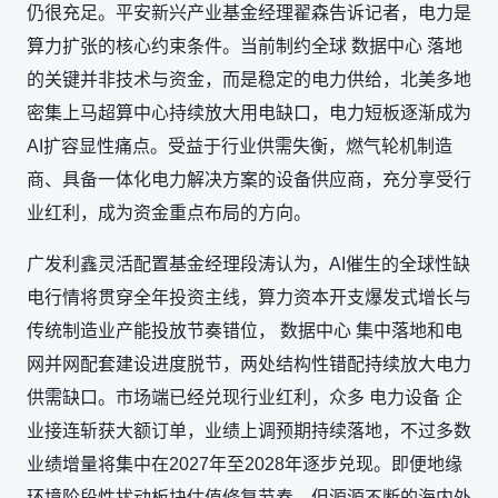
仍很充足。平安新兴产业基金经理翟森告诉记者，电力是
算力扩张的核心约束条件。当前制约全球 数据中心 落地
的关键并非技术与资金，而是稳定的电力供给，北美多地
密集上马超算中心持续放大用电缺口，电力短板逐渐成为
AI扩容显性痛点。受益于行业供需失衡，燃气轮机制造
商、具备一体化电力解决方案的设备供应商，充分享受行
业红利，成为资金重点布局的方向。
广发利鑫灵活配置基金经理段涛认为，AI催生的全球性缺
电行情将贯穿全年投资主线，算力资本开支爆发式增长与
传统制造业产能投放节奏错位， 数据中心 集中落地和电
网并网配套建设进度脱节，两处结构性错配持续放大电力
供需缺口。市场端已经兑现行业红利，众多 电力设备 企
业接连斩获大额订单，业绩上调预期持续落地，不过多数
业绩增量将集中在2027年至2028年逐步兑现。即便地缘
环境阶段性扰动板块估值修复节奏，但源源不断的海内外