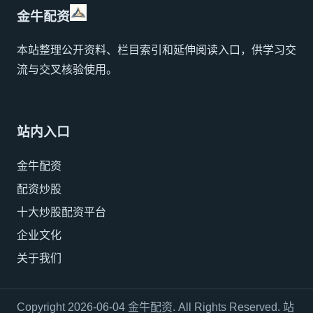
金牛配资
本站整理公开资料、栏目索引和延伸阅读入口，供学习交
流与交叉核验使用。
站内入口
金牛配资
配资炒股
十大炒股配资平台
企业文化
关于我们
Copyright 2026-06-04 金牛配资. All Rights Reserved. 站