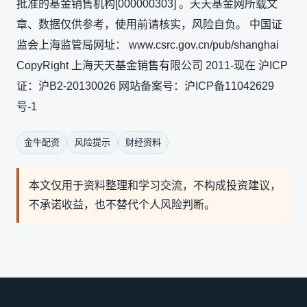
批准的基金销售机构[000000303] 。天天基金网所载文
章、数据仅供参考，使用前请核实，风险自负。 中国证
监会上海监管局网址： www.csrc.gov.cn/pub/shanghai
CopyRight 上海天天基金销售有限公司 2011-现在 沪ICP
证：沪B2-20130026 网站备案号：沪ICP备11042629
号-1
金牛配资
风险提示
财经资料
本文仅用于资料整理和学习交流，不构成投资建议，
不承诺收益，也不替代个人风险判断。