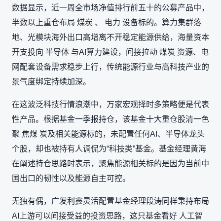
数据显示，近一周全市场净值排行前五十的公募产品中，
半数以上重仓布局 煤炭 、 电力 设备标的。算力集群落
地、光模块海外出口高增离不开稳定能源供给，海量资本
开支投向 半导体 与AI算力建设，间接拉动 煤炭 资源、电
网配套设备需求稳步上行，传统能源行业与高科技产业的
景气度绑定持续加深。
在这波泛科技行情浪潮中，万家宏观择时多策略便是代表
性产品。根据基金一季报持仓，该基金十大重仓股清一色
聚 焦煤 炭及相关能源标的，未配置任何AI、半导体龙头
个股，却也被持有人调侃为“科技类”基金。基金经理黄海
在阐述持仓思路时表示，聚焦能源相关标的是因为当前中
国出口的韧性以及能源自主可控。
无独有偶，广发利鑫灵活配置基金经理段涛同样秉持布局
AI上游可以间接受益的投资思路，这只基金看好 人工智