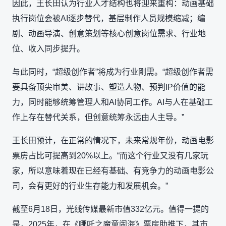
因此，王长田认为行业人才结构也将迎来重构：动画基础
执行岗位会被AI逐步替代，基层制作人员规模缩减；编
剧、动画导演、创意策划等核心创意岗位需求、行业地
位、收入同步提升。
与此同时，“超级创作者”将成为行业刚需。“超级创作者需
要具备顶尖审美、讲故事、塑造人物、预判IP价值的能
力，同时能够统筹管理人和AI协同工作。AI与人在基础工
作上存在替代关系，但创意统筹永远由人主导。”
王长田预计，在正常的情况下，未来常规年份，动画电影
票房占比可提高到20%以上。“而这个行业又没有几家玩
家，所以意味着现在已经有基础、有竞争力的动画电影公
司，会有更好的行业生存能力和发展机会。”
截至6月18日，光线传媒最新市值332亿元。值得一提的
是，2025年，在《哪吒之魔童闹海》票房助推下，其市