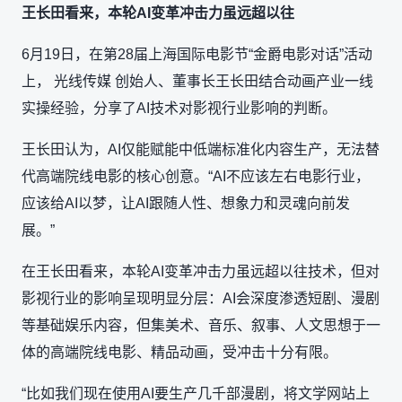
王长田看来，本轮AI变革冲击力虽远超以往
6月19日，在第28届上海国际电影节“金爵电影对话”活动
上， 光线传媒 创始人、董事长王长田结合动画产业一线
实操经验，分享了AI技术对影视行业影响的判断。
王长田认为，AI仅能赋能中低端标准化内容生产，无法替
代高端院线电影的核心创意。“AI不应该左右电影行业，
应该给AI以梦，让AI跟随人性、想象力和灵魂向前发
展。”
在王长田看来，本轮AI变革冲击力虽远超以往技术，但对
影视行业的影响呈现明显分层：AI会深度渗透短剧、漫剧
等基础娱乐内容，但集美术、音乐、叙事、人文思想于一
体的高端院线电影、精品动画，受冲击十分有限。
“比如我们现在使用AI要生产几千部漫剧，将文学网站上