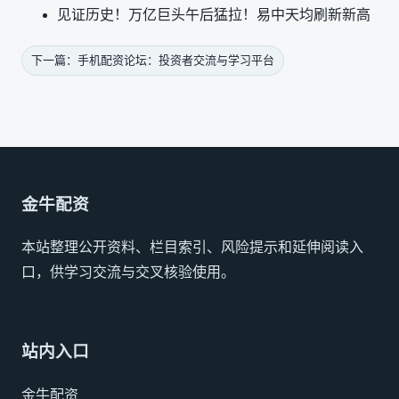
见证历史！万亿巨头午后猛拉！易中天均刷新新高
下一篇：手机配资论坛：投资者交流与学习平台
金牛配资
本站整理公开资料、栏目索引、风险提示和延伸阅读入
口，供学习交流与交叉核验使用。
站内入口
金牛配资