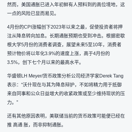
然而，美国通胀已进入年初鲜有人预料到的高位境地，这
一点的风险已显而易见。
4月份的CPI涨幅创下2023年以来之最，促使投资者将押
注从降息转向加息。长期通胀预期也受到冲击。根据密歇
根大学5月份的消费者调查，展望未来5至10年，消费者
预计物价将以年化3.9%的速度上涨，高于4月份的
3.5%，创下七个月以来的最高水平。
华盛顿LH Meyer/货币政策分析公司经济学家Derek Tang
表示：“沃什现在与其为降息辩护，不如将精力用于抵御
来自同事和公众日益增大的收紧政策或至少维持现状的压
力。”
还有其他原因表明，美联储当前的货币政策可能便已经在
推 高通 胀，而非抑制通胀。