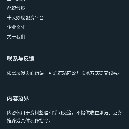
配资炒股
十大炒股配资平台
企业文化
关于我们
联系与反馈
如需反馈页面错误，可通过站内公开联系方式提交线索。
内容边界
内容仅用于资料整理和学习交流，不提供收益承诺、证券
推荐或具体操作指令。